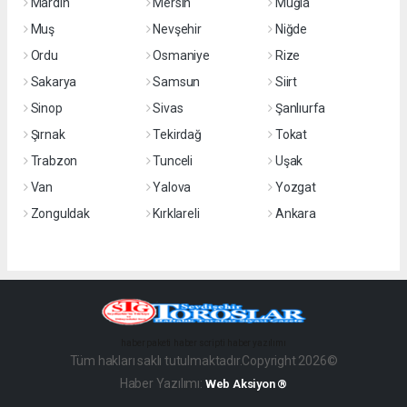
Mardin
Mersin
Muğla
Muş
Nevşehir
Niğde
Ordu
Osmaniye
Rize
Sakarya
Samsun
Siirt
Sinop
Sivas
Şanlıurfa
Şırnak
Tekirdağ
Tokat
Trabzon
Tunceli
Uşak
Van
Yalova
Yozgat
Zonguldak
Kırklareli
Ankara
haber paketi
haber scripti
haber yazılımı
Tüm hakları saklı tutulmaktadır.Copyright 2026©
Haber Yazılımı:
Web Aksiyon ®