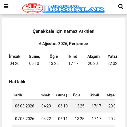
Çanakkale
için namaz vakitleri
6 Ağustos 2026, Perşembe
İmsak
Güneş
Öğle
İkindi
Akşam
Yatsı
04:20
06:10
13:25
17:17
20:30
22:02
Haftalık
Tarih
İmsak
Güneş
Öğle
İkindi
Akşam
Ya
06.08.2026
04:20
06:10
13:25
17:17
20:30
2
07.08.2026
04:22
06:11
13:25
17:17
20:29
2