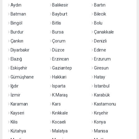
Aydın
Balıkesir
Bartın
Batman
Bayburt
Bilecik
Bingöl
Bitlis
Bolu
Burdur
Bursa
Çanakkale
Çankırı
Çorum
Denizli
Diyarbakır
Düzce
Edirne
Elazığ
Erzincan
Erzurum
Eskişehir
Gaziantep
Giresun
Gümüşhane
Hakkari
Hatay
Iğdır
Isparta
İstanbul
İzmir
K.Maraş
Karabük
Karaman
Kars
Kastamonu
Kayseri
Kırıkkale
Kırşehir
Kilis
Kocaeli
Konya
Kütahya
Malatya
Manisa