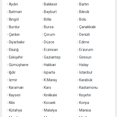
Aydın
Balıkesir
Bartın
Batman
Bayburt
Bilecik
Bingöl
Bitlis
Bolu
Burdur
Bursa
Çanakkale
Çankırı
Çorum
Denizli
Diyarbakır
Düzce
Edirne
Elazığ
Erzincan
Erzurum
Eskişehir
Gaziantep
Giresun
Gümüşhane
Hakkari
Hatay
Iğdır
Isparta
İstanbul
İzmir
K.Maraş
Karabük
Karaman
Kars
Kastamonu
Kayseri
Kırıkkale
Kırşehir
Kilis
Kocaeli
Konya
Kütahya
Malatya
Manisa