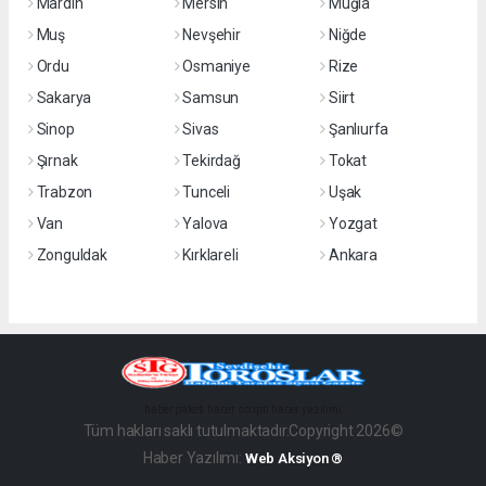
Mardin
Mersin
Muğla
Muş
Nevşehir
Niğde
Ordu
Osmaniye
Rize
Sakarya
Samsun
Siirt
Sinop
Sivas
Şanlıurfa
Şırnak
Tekirdağ
Tokat
Trabzon
Tunceli
Uşak
Van
Yalova
Yozgat
Zonguldak
Kırklareli
Ankara
haber paketi
haber scripti
haber yazılımı
Tüm hakları saklı tutulmaktadır.Copyright 2026©
Haber Yazılımı:
Web Aksiyon ®