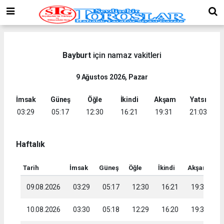
Bayburt
için namaz vakitleri
9 Ağustos 2026, Pazar
İmsak
Güneş
Öğle
İkindi
Akşam
Yatsı
03:29
05:17
12:30
16:21
19:31
21:03
Haftalık
Tarih
İmsak
Güneş
Öğle
İkindi
Akşam
Ya
09.08.2026
03:29
05:17
12:30
16:21
19:31
2
10.08.2026
03:30
05:18
12:29
16:20
19:30
2