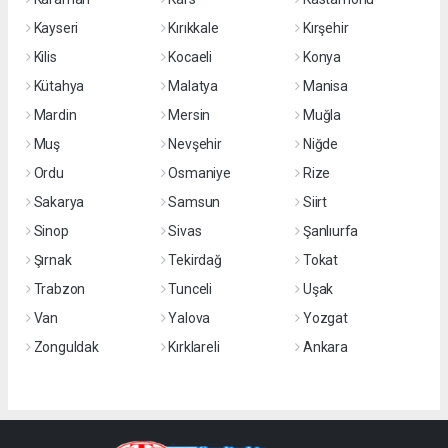
Kayseri
Kırıkkale
Kırşehir
Kilis
Kocaeli
Konya
Kütahya
Malatya
Manisa
Mardin
Mersin
Muğla
Muş
Nevşehir
Niğde
Ordu
Osmaniye
Rize
Sakarya
Samsun
Siirt
Sinop
Sivas
Şanlıurfa
Şırnak
Tekirdağ
Tokat
Trabzon
Tunceli
Uşak
Van
Yalova
Yozgat
Zonguldak
Kırklareli
Ankara