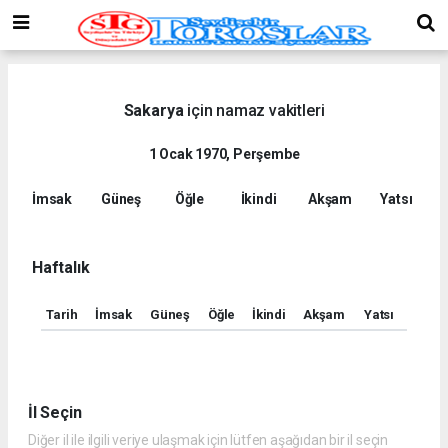
Sakarya
için namaz vakitleri
1 Ocak 1970, Perşembe
İmsak
Güneş
Öğle
İkindi
Akşam
Yatsı
Haftalık
Tarih
İmsak
Güneş
Öğle
İkindi
Akşam
Yatsı
İl Seçin
Diğer il ile ilgili veriye ulaşmak için lütfen aşağıdan bir il seçin