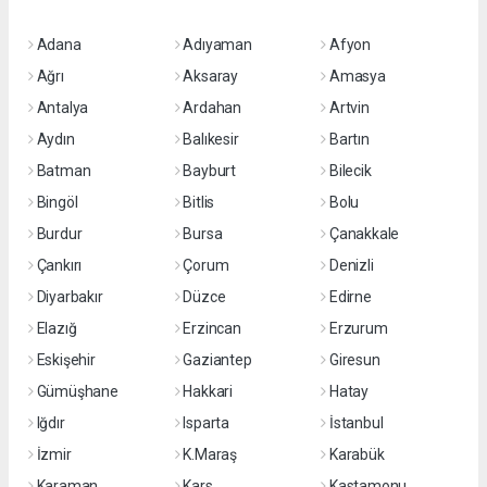
Adana
Adıyaman
Afyon
Ağrı
Aksaray
Amasya
Antalya
Ardahan
Artvin
Aydın
Balıkesir
Bartın
Batman
Bayburt
Bilecik
Bingöl
Bitlis
Bolu
Burdur
Bursa
Çanakkale
Çankırı
Çorum
Denizli
Diyarbakır
Düzce
Edirne
Elazığ
Erzincan
Erzurum
Eskişehir
Gaziantep
Giresun
Gümüşhane
Hakkari
Hatay
Iğdır
Isparta
İstanbul
İzmir
K.Maraş
Karabük
Karaman
Kars
Kastamonu