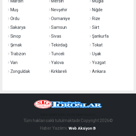
Mardin
Mersin
Muğla
Muş
Nevşehir
Niğde
Ordu
Osmaniye
Rize
Sakarya
Samsun
Siirt
Sinop
Sivas
Şanlıurfa
Şırnak
Tekirdağ
Tokat
Trabzon
Tunceli
Uşak
Van
Yalova
Yozgat
Zonguldak
Kırklareli
Ankara
haber paketi
haber scripti
haber yazılımı
Tüm hakları saklı tutulmaktadır.Copyright 2026©
Haber Yazılımı:
Web Aksiyon ®