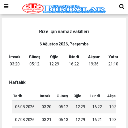
Rize
için namaz vakitleri
6 Ağustos 2026, Perşembe
İmsak
Güneş
Öğle
İkindi
Akşam
Yatsı
03:20
05:12
12:29
16:22
19:36
21:10
Haftalık
Tarih
İmsak
Güneş
Öğle
İkindi
Akşam
Ya
06.08.2026
03:20
05:12
12:29
16:22
19:36
2
07.08.2026
03:21
05:13
12:29
16:21
19:34
2