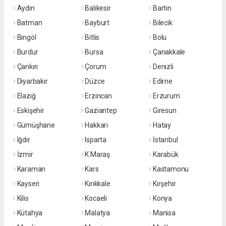
Aydın
Balıkesir
Bartın
Batman
Bayburt
Bilecik
Bingöl
Bitlis
Bolu
Burdur
Bursa
Çanakkale
Çankırı
Çorum
Denizli
Diyarbakır
Düzce
Edirne
Elazığ
Erzincan
Erzurum
Eskişehir
Gaziantep
Giresun
Gümüşhane
Hakkari
Hatay
Iğdır
Isparta
İstanbul
İzmir
K.Maraş
Karabük
Karaman
Kars
Kastamonu
Kayseri
Kırıkkale
Kırşehir
Kilis
Kocaeli
Konya
Kütahya
Malatya
Manisa