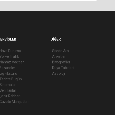
ERVİSLER
DİĞER
Hava Durumu
Sitede Ara
Yol ve Trafik
Anketler
Namaz Vakitleri
Biyografiler
Eczaneler
Rüya Tabirleri
Lig Fikstürü
Astroloji
Tarihte Bugün
Sinemalar
Seri İlanlar
Şehir Rehberi
Gazete Manşetleri