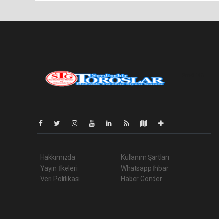
Pro-0.145
Hakkımızda
Kullanım Şartları
Yayın İlkeleri
Whatsapp İhbar
Veri Politikası
Haber Gönder