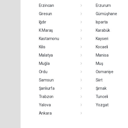
Erzincan
Erzurum
Giresun
Gümüşhane
Iğdır
Isparta
K.Maraş
Karabük
Kastamonu
Kayseri
Kilis
Kocaeli
Malatya
Manisa
Muğla
Muş
Ordu
Osmaniye
Samsun
Siirt
Şanlıurfa
Şırnak
Trabzon
Tunceli
Yalova
Yozgat
Ankara