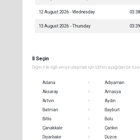
12 August 2026 - Wednesday
03:3
13 August 2026 - Thursday
03:3
İl Seçin
Diğer il ile ilgili veriye ulaşmak için lütfen aşağıdan bir il se
Adana
Adıyaman
Aksaray
Amasya
Artvin
Aydın
Batman
Bayburt
Bitlis
Bolu
Çanakkale
Çankırı
Diyarbakır
Düzce