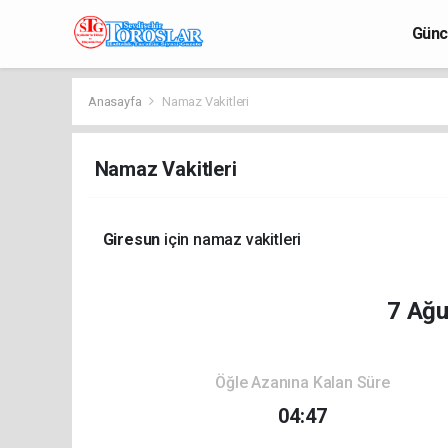
Günc
Anasayfa
Namaz Vakitleri
Namaz Vakitleri
Giresun
için namaz vakitleri
7 Ağ
Öğle Azanına Kalan Süre
04:47