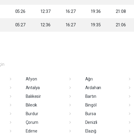
8
05:26
12:37
16:27
19:36
21:08
9
05:27
12:36
16:27
19:35
21:06
çin
Afyon
Ağrı
Antalya
Ardahan
Balıkesir
Bartın
Bilecik
Bingöl
Burdur
Bursa
Çorum
Denizli
Edirne
Elazığ