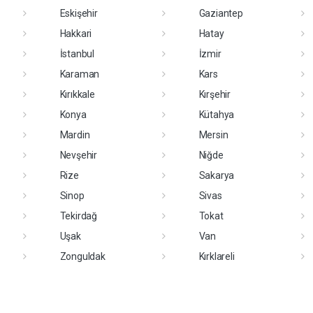
Eskişehir
Gaziantep
Hakkari
Hatay
İstanbul
İzmir
Karaman
Kars
Kırıkkale
Kırşehir
Konya
Kütahya
Mardin
Mersin
Nevşehir
Niğde
Rize
Sakarya
Sinop
Sivas
Tekirdağ
Tokat
Uşak
Van
Zonguldak
Kırklareli