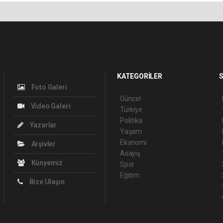
KATEGORİLER
S
Foto Galeri
Güncel
Video Galeri
Türkiye
Politika
Yazarlar
Yaşam
Ekonomi
Arşivler
Asayiş
Künyemiz
Spor
Eğitim
Bize Ulaşın