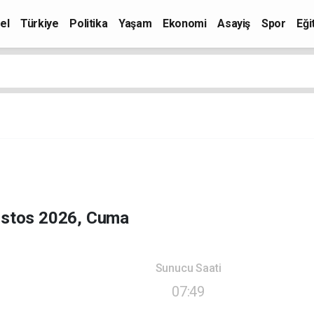
el
Türkiye
Politika
Yaşam
Ekonomi
Asayiş
Spor
Eği
ustos 2026, Cuma
Sunucu Saati
07:49